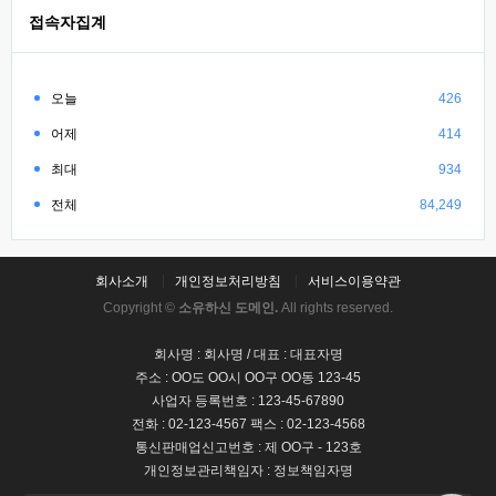
접속자집계
오늘
426
어제
414
최대
934
전체
84,249
회사소개
개인정보처리방침
서비스이용약관
Copyright ©
소유하신 도메인.
All rights reserved.
회사명 : 회사명 / 대표 : 대표자명
주소 : OO도 OO시 OO구 OO동 123-45
사업자 등록번호 : 123-45-67890
전화 : 02-123-4567 팩스 : 02-123-4568
통신판매업신고번호 : 제 OO구 - 123호
개인정보관리책임자 : 정보책임자명