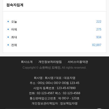
접속자집계
오늘
222
어제
275
최대
934
전체
82,887
회사소개
개인정보처리방침
서비스이용약관
Copyright ©
소유하신 도메인.
All rights reserved.
회사명 : 회사명 / 대표 : 대표자명
주소 : OO도 OO시 OO구 OO동 123-45
사업자 등록번호 : 123-45-67890
전화 : 02-123-4567 팩스 : 02-123-4568
통신판매업신고번호 : 제 OO구 - 123호
개인정보관리책임자 : 정보책임자명