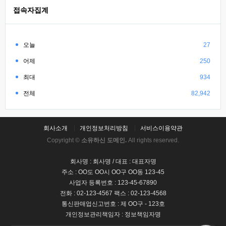
접속자집계
오늘
27
어제
250
최대
934
전체
82,942
회사소개
개인정보처리방침
서비스이용약관
Copyright ©
소유하신 도메인.
All rights reserved.
회사명 : 회사명 / 대표 : 대표자명
주소 : OO도 OO시 OO구 OO동 123-45
사업자 등록번호 : 123-45-67890
전화 : 02-123-4567 팩스 : 02-123-4568
통신판매업신고번호 : 제 OO구 - 123호
개인정보관리책임자 : 정보책임자명