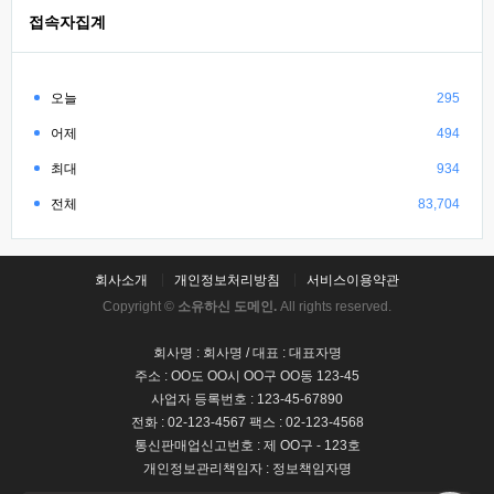
접속자집계
오늘
295
어제
494
최대
934
전체
83,704
회사소개
개인정보처리방침
서비스이용약관
Copyright ©
소유하신 도메인.
All rights reserved.
회사명 : 회사명 / 대표 : 대표자명
주소 : OO도 OO시 OO구 OO동 123-45
사업자 등록번호 : 123-45-67890
전화 : 02-123-4567 팩스 : 02-123-4568
통신판매업신고번호 : 제 OO구 - 123호
개인정보관리책임자 : 정보책임자명