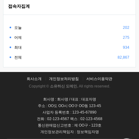
접속자집계
오늘
202
어제
275
최대
934
전체
82,867
회사소개
개인정보처리방침
서비스이용약관
Copyright ©
소유하신 도메인.
All rights reserved.
회사명 : 회사명 / 대표 : 대표자명
주소 : OO도 OO시 OO구 OO동 123-45
사업자 등록번호 : 123-45-67890
전화 : 02-123-4567 팩스 : 02-123-4568
통신판매업신고번호 : 제 OO구 - 123호
개인정보관리책임자 : 정보책임자명