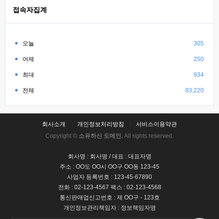
접속자집계
오늘
305
어제
250
최대
934
전체
83,220
회사소개
개인정보처리방침
서비스이용약관
Copyright ©
소유하신 도메인.
All rights reserved.
회사명 : 회사명 / 대표 : 대표자명
주소 : OO도 OO시 OO구 OO동 123-45
사업자 등록번호 : 123-45-67890
전화 : 02-123-4567 팩스 : 02-123-4568
통신판매업신고번호 : 제 OO구 - 123호
개인정보관리책임자 : 정보책임자명